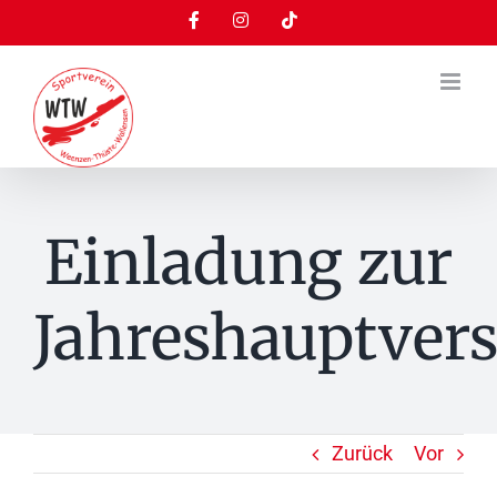
Zum
Facebook
Instagram
Tiktok
Inhalt
springen
Einladung zur
Jahreshauptve
Zurück
Vor