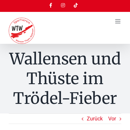
Zum
Facebook
Instagram
Tiktok
Inhalt
springen
Wallensen und
Thüste im
Trödel-Fieber
Zurück
Vor