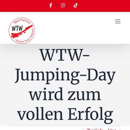
Zum
Facebook
Instagram
Tiktok
Inhalt
springen
WTW-
Jumping-Day
wird zum
vollen Erfolg