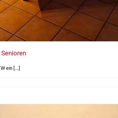
 Senioren
 ein [...]