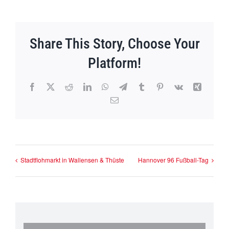
Share This Story, Choose Your
Platform!
Facebook
X
Reddit
LinkedIn
WhatsApp
Telegram
Tumblr
Pinterest
Vk
Xing
E-
Mail
Stadtflohmarkt in Wallensen & Thüste
Hannover 96 Fußball-Tag