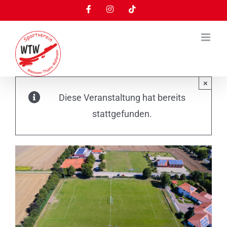
Zum
Facebook
Instagram
Tiktok
Inhalt
springen
×
Diese Veranstaltung hat bereits
stattgefunden.