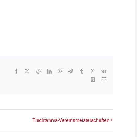
Facebook
X
Reddit
LinkedIn
WhatsApp
Telegram
Tumblr
Pinterest
Vk
Xing
E-
Mail
Tischtennis-Vereinsmeisterschaften