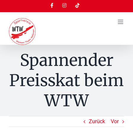
Zum
Facebook
Instagram
Tiktok
Inhalt
springen
Spannender
Preisskat beim
WTW
Zurück
Vor