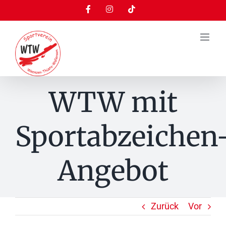
Zum
Facebook
Instagram
Tiktok
Inhalt
springen
WTW mit
Sportabzeichen
Angebot
Zurück
Vor