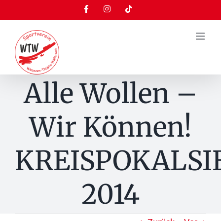
Zum
Facebook
Instagram
Tiktok
Inhalt
springen
Alle Wollen –
Wir Können!
KREISPOKALSI
2014