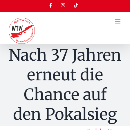
Zum
Facebook
Instagram
Tiktok
Inhalt
springen
Nach 37 Jahren
erneut die
Chance auf
den Pokalsieg