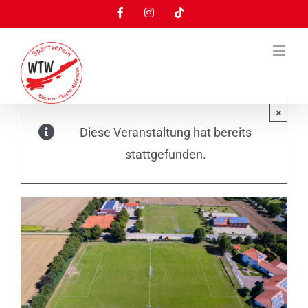
Zum
Facebook
Instagram
Tiktok
Inhalt
springen
×
Diese Veranstaltung hat bereits
stattgefunden.