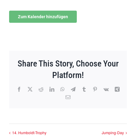
Zum Kalender hinzufügen
Share This Story, Choose Your
Platform!
Facebook
X
Reddit
LinkedIn
WhatsApp
Telegram
Tumblr
Pinterest
Vk
Xing
E-
Mail
14. Humboldt-Trophy
Jumping-Day