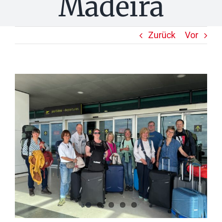
Madeira
Zurück
Vor
Zeige
grösseres
Bild