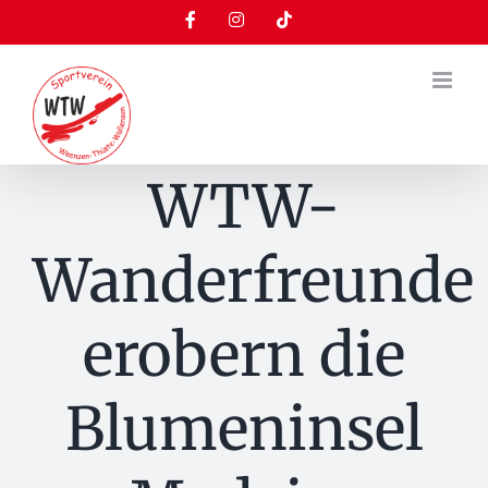
Zum
Facebook
Instagram
Tiktok
Inhalt
springen
WTW-
Wanderfreunde
erobern die
Blumeninsel