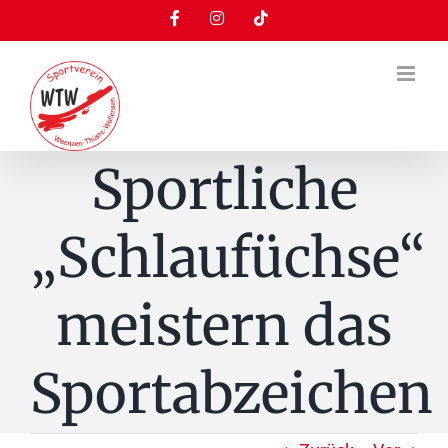
Zum
Facebook
Instagram
Tiktok
Inhalt
springen
Sportliche
„Schlaufüchse“
meistern das
Sportabzeichen