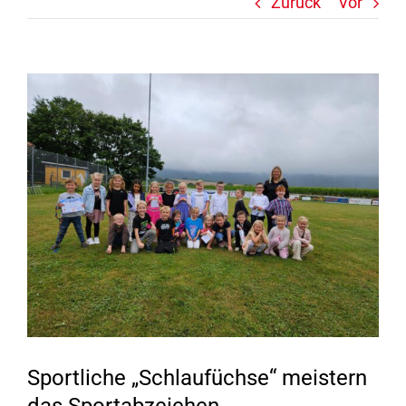
Zurück
Vor
Zeige
grösseres
Bild
Sportliche „Schlaufüchse“ meistern