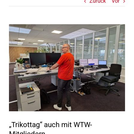
Zurück
Vor
Zeige
grösseres
Bild
„Trikottag“ auch mit WTW-