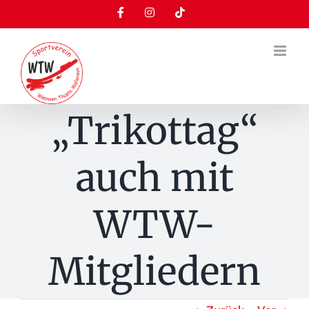
Zum
Facebook
Instagram
Tiktok
Inhalt
springen
„Trikottag“
auch mit
WTW-
Mitgliedern