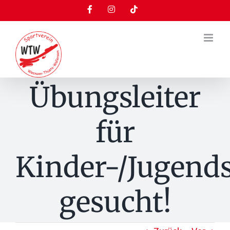
Zum
Facebook
Instagram
Tiktok
Inhalt
springen
Übungsleiter
für
Kinder-/Jugend
gesucht!