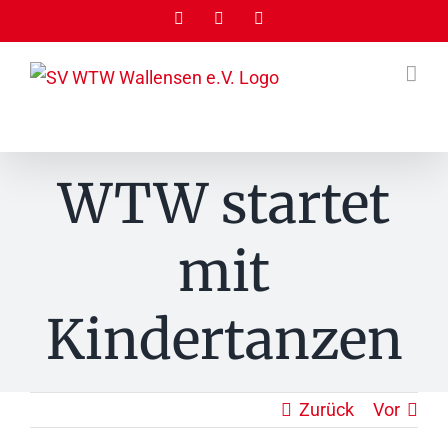
Zum
Facebook
Instagram
Tiktok
Inhalt
springen
WTW startet
mit
Kindertanzen
Zurück
Vor