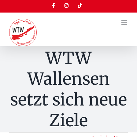
Zum
Facebook
Instagram
Tiktok
Inhalt
springen
WTW
Wallensen
setzt sich neue
Ziele