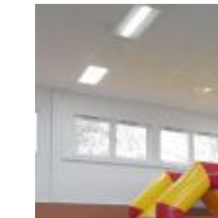
Zeige
grösseres
Bild