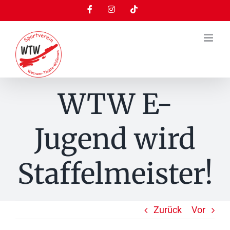
Zum
Facebook
Instagram
Tiktok
Inhalt
springen
WTW E-
Jugend wird
Staffelmeister!
Zurück
Vor