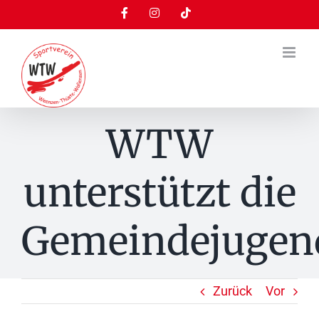
Zum
Facebook
Instagram
Tiktok
Inhalt
springen
WTW
unterstützt die
Gemeindejugen
Zurück
Vor