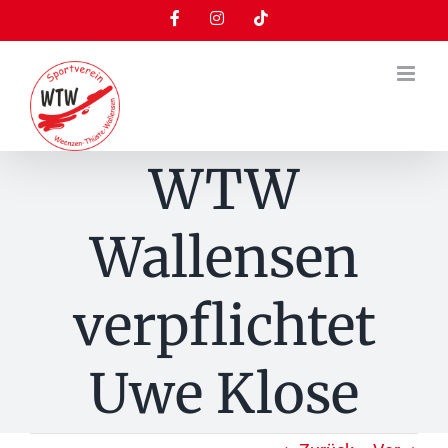
Zum
Facebook
Instagram
Tiktok
Inhalt
springen
WTW
Wallensen
verpflichtet
Uwe Klose