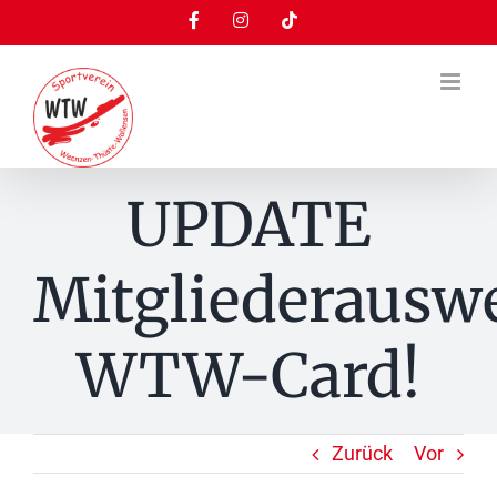
Zum
Facebook
Instagram
Tiktok
Inhalt
springen
UPDATE
Mitgliederauswe
WTW-Card!
Zurück
Vor