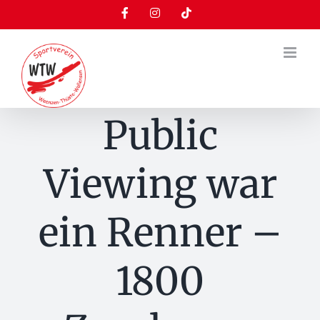
Zum
Facebook
Instagram
Tiktok
Inhalt
springen
Public
Viewing war
ein Renner –
1800