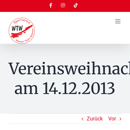
Zum
Facebook
Instagram
Tiktok
Inhalt
springen
Vereinsweihnach
am 14.12.2013
Zurück
Vor