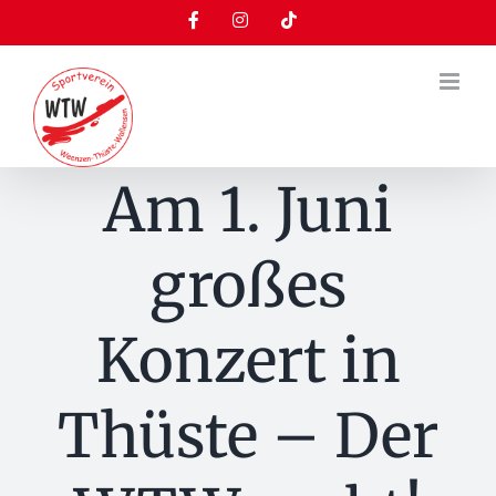
Zum
Facebook
Instagram
Tiktok
Inhalt
springen
Am 1. Juni
großes
Konzert in
Thüste – Der