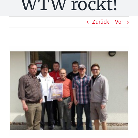
WTW rockt!
Zurück
Vor
Zeige
grösseres
Bild